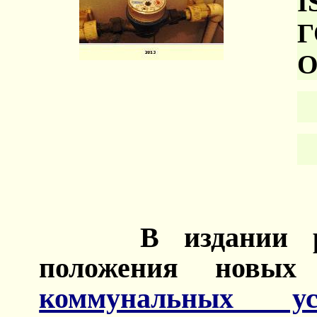
I
Г
В издании 
положения новы
коммунальных у