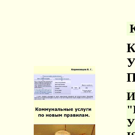
И
"
У